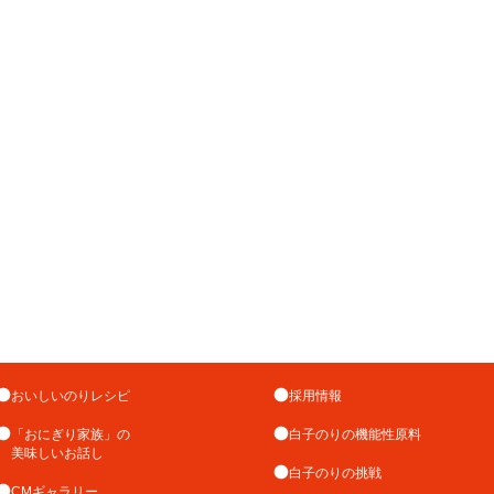
おいしいのりレシピ
採用情報
「おにぎり家族」の
白子のりの機能性原料
美味しいお話し
白子のりの挑戦
CMギャラリー