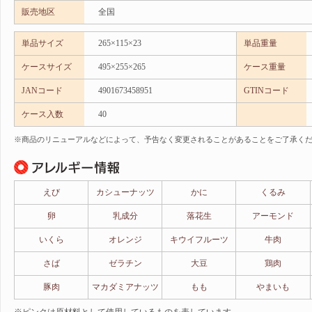
販売地区
全国
単品サイズ
265×115×23
単品重量
ケースサイズ
495×255×265
ケース重量
JANコード
4901673458951
GTINコード
ケース入数
40
※商品のリニューアルなどによって、予告なく変更されることがあることをご了承く
えび
カシューナッツ
かに
くるみ
卵
乳成分
落花生
アーモンド
いくら
オレンジ
キウイフルーツ
牛肉
さば
ゼラチン
大豆
鶏肉
豚肉
マカダミアナッツ
もも
やまいも