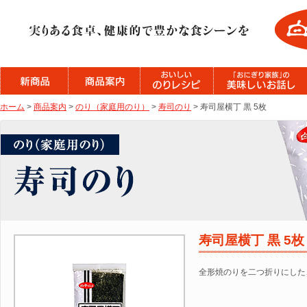
ホーム
>
商品案内
>
のり（家庭用のり）
>
寿司のり
> 寿司屋横丁 黒 5枚
寿司屋横丁 黒 5枚
全形焼のりを二つ折りにした