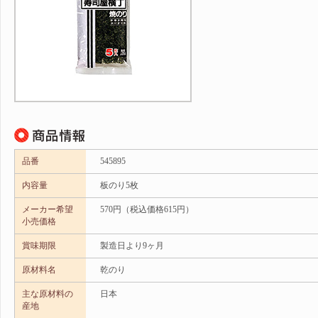
品番
545895
内容量
板のり5枚
メーカー希望
570円（税込価格615円）
小売価格
賞味期限
製造日より9ヶ月
原材料名
乾のり
主な原材料の
日本
産地