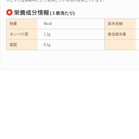
※ピンクは原材料として使用しているものを表しています。
(１枚当たり)
熱量
6kcal
炭水化物
タンパク質
1.2g
食塩相当量
脂質
0.1g