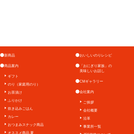
新商品
おいしいのりレシピ
商品案内
「おにぎり家族」の
美味しいお話し
ギフト
CMギャラリー
のり（家庭用のり）
会社案内
お茶漬け
ふりかけ
ご挨拶
炊き込みごはん
会社概要
カレー
沿革
おつまみスナック商品
事業所一覧
オススメ商品 夏