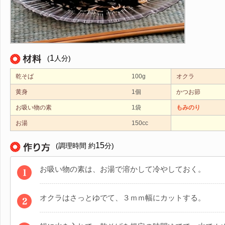
1
(
人分)
乾そば
100g
オクラ
黄身
1個
かつお節
お吸い物の素
1袋
もみのり
お湯
150cc
15
(調理時間 約
分)
お吸い物の素は、お湯で溶かして冷やしておく。
オクラはさっとゆでて、３ｍｍ幅にカットする。