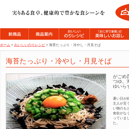
ホーム
>
おいしいのりレシピ
> 海苔たっぷり・冷やし・月見そば
海苔たっぷり・冷やし・月見そば
がごめ
つゆ。
ゆいら
暑い日が
主人が言
い物のも
食欲がな
っていま
た。