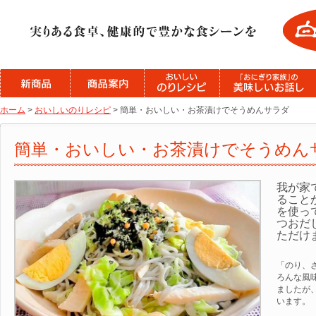
ホーム
>
おいしいのりレシピ
> 簡単・おいしい・お茶漬けでそうめんサラダ
簡単・おいしい・お茶漬けでそうめん
我が家
ること
を使っ
つおだ
ただけ
「のり、
ろんな風
ましたが
います。