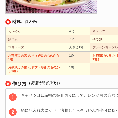
1
(
人分)
そうめん
40g
キャベツ
鶏ハム
70g
ゆで卵
マヨネーズ
大さじ1杯
プレーンヨーグル
お茶漬けの素 のり（好みのものから
1袋
お茶漬けの素 さ
1種）
1種）
お茶漬けの素 わさび（好みのものか
1袋
ら1種）
10
(調理時間 約
分)
キャベツは1cm幅の短冊切りにして、レンジ可の容器
鍋に水入れ火にかけ、沸騰したらそうめんを半分に折