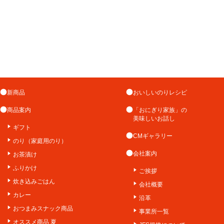
新商品
おいしいのりレシピ
商品案内
「おにぎり家族」の
美味しいお話し
ギフト
CMギャラリー
のり（家庭用のり）
会社案内
お茶漬け
ふりかけ
ご挨拶
炊き込みごはん
会社概要
カレー
沿革
おつまみスナック商品
事業所一覧
オススメ商品 夏