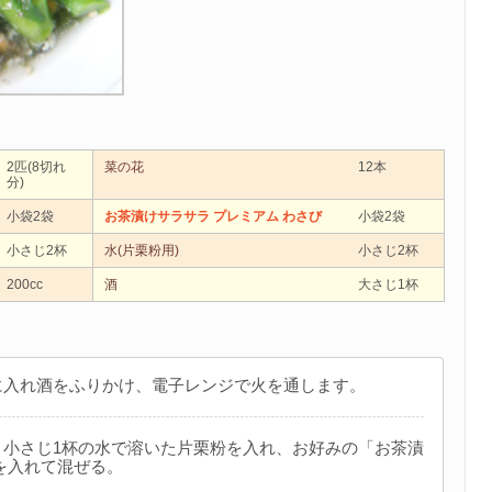
2匹(8切れ
菜の花
12本
分)
小袋2袋
お茶漬けサラサラ プレミアム わさび
小袋2袋
小さじ2杯
水(片栗粉用)
小さじ2杯
200cc
酒
大さじ1杯
に入れ酒をふりかけ、電子レンジで火を通します。
、小さじ1杯の水で溶いた片栗粉を入れ、お好みの「お茶漬
を入れて混ぜる。