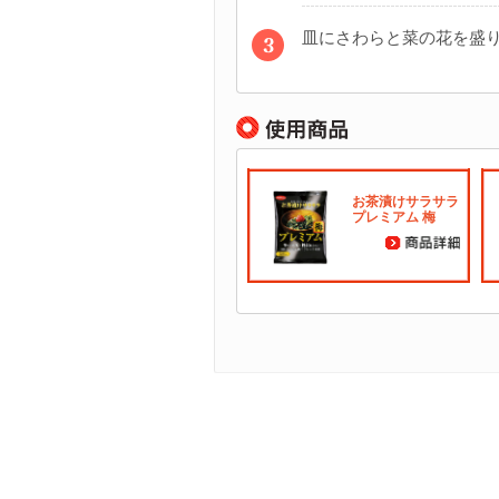
皿にさわらと菜の花を盛
お茶漬けサラサラ
プレミアム 梅