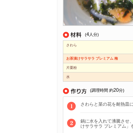
4
(
人分)
さわら
お茶漬けサラサラ プレミアム 梅
片栗粉
水
20
(調理時間 約
分)
さわらと菜の花を耐熱皿
鍋に水を入れて沸騰させ
けサラサラ プレミアム」