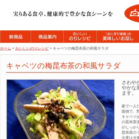
ホーム
>
おいしいのりレシピ
> キャベツの梅昆布茶の和風サラダ
キャベツの梅昆布茶の和風サラダ
さわや
やかな
ます。
家で一人
面倒で、
キャベツ
の昆布茶
がしっか
昆布茶の
今度は夕