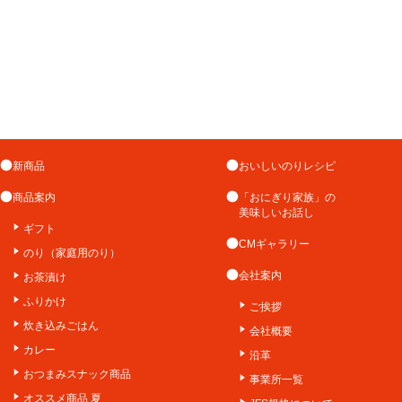
新商品
おいしいのりレシピ
商品案内
「おにぎり家族」の
美味しいお話し
ギフト
CMギャラリー
のり（家庭用のり）
会社案内
お茶漬け
ふりかけ
ご挨拶
炊き込みごはん
会社概要
カレー
沿革
おつまみスナック商品
事業所一覧
オススメ商品 夏