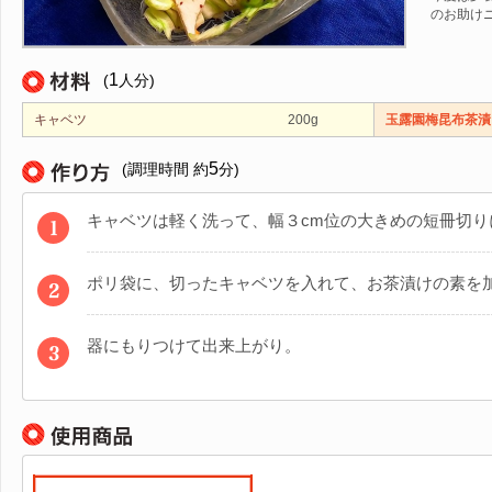
のお助け
1
(
人分)
キャベツ
200g
玉露園梅昆布茶漬
5
(調理時間 約
分)
キャベツは軽く洗って、幅３cm位の大きめの短冊切り
ポリ袋に、切ったキャベツを入れて、お茶漬けの素を
器にもりつけて出来上がり。