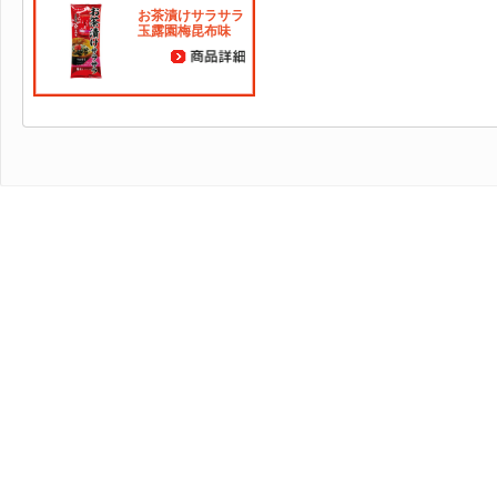
お茶漬けサラサラ
玉露園梅昆布味