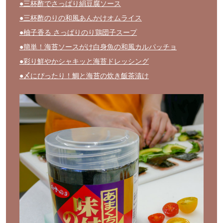
●三杯酢でさっぱり絹豆腐ソース
●三杯酢のりの和風あんかけオムライス
●柚子香る さっぱりのり鶏団子スープ
●簡単！海苔ソースがけ白身魚の和風カルパッチョ
●彩り鮮やかシャキッと海苔ドレッシング
●〆にぴったり！鯛と海苔の炊き飯茶漬け