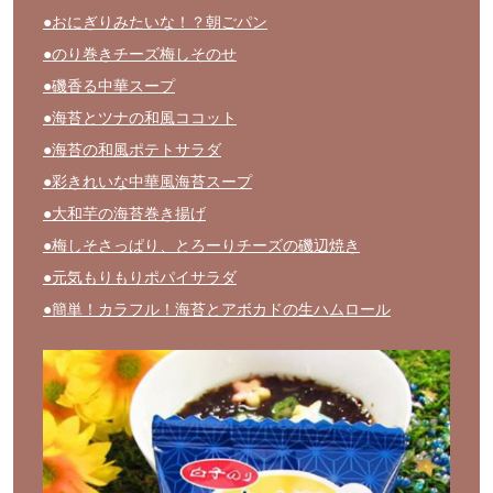
●おにぎりみたいな！？朝ごパン
●のり巻きチーズ梅しそのせ
●磯香る中華スープ
●海苔とツナの和風ココット
●海苔の和風ポテトサラダ
●彩きれいな中華風海苔スープ
●大和芋の海苔巻き揚げ
●梅しそさっぱり、とろーりチーズの磯辺焼き
●元気もりもりポパイサラダ
●簡単！カラフル！海苔とアボカドの生ハムロール