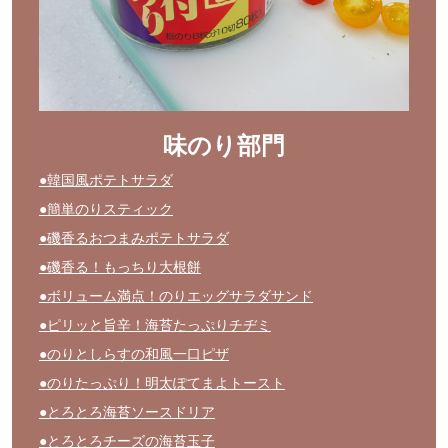
味のり部門
●韓国風ポテトサラダ
●簡単のりスティック
●磯香るおつまみポテトサラダ
●磯香る！もっちり大根餅
●ボリューム満点！のりエッグサラダサンド
●ピリッと旨辛！海苔たっぷりチヂミ
●のりとしらすの和風一口ピザ
●のりたっぷり！明太ぽてまよトースト
●とろとろ海苔ソースドリア
●とろとろチーズの海苔玉子