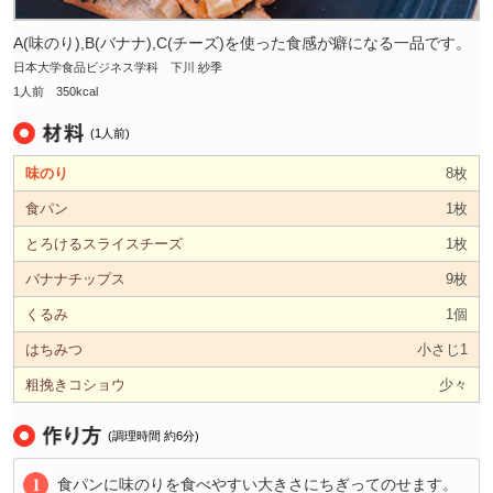
A(味のり),B(バナナ),C(チーズ)を使った食感が癖になる一品です。
日本大学食品ビジネス学科 下川 紗季
1人前 350kcal
(
1
人前)
味のり
8枚
食パン
1枚
とろけるスライスチーズ
1枚
バナナチップス
9枚
くるみ
1個
はちみつ
小さじ1
粗挽きコショウ
少々
(調理時間 約
6
分)
食パンに味のりを食べやすい大きさにちぎってのせます。