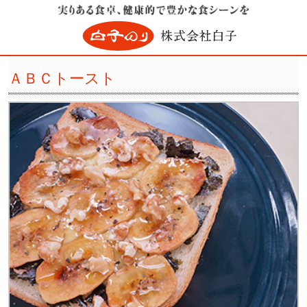
ＡＢＣトースト